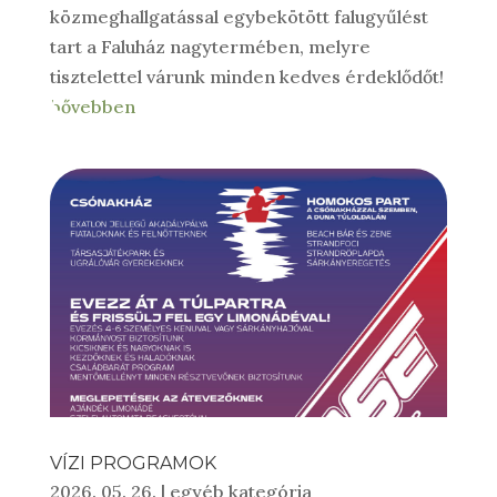
közmeghallgatással egybekötött falugyűlést
tart a Faluház nagytermében, melyre
tisztelettel várunk minden kedves érdeklődőt!
bővebben
VÍZI PROGRAMOK
2026. 05. 26.
|
egyéb kategória