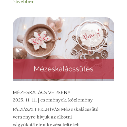
bővebben
MÉZESKALÁCS VERSENY
2025. 11. 11.
|
események
,
közlemény
PÁLYÁZATI FELHÍVÁS Mézeskalácssütő
versenyre hívjuk az alkotni
vágyókat!Jelentkezési feltétel: