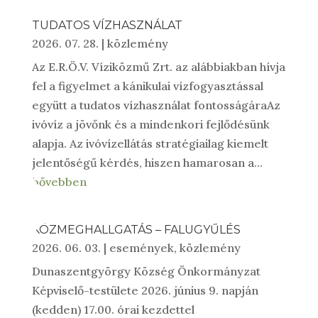
TUDATOS VÍZHASZNÁLAT
2026. 07. 28.
|
közlemény
Az E.R.Ö.V. Víziközmű Zrt. az alábbiakban hívja
fel a figyelmet a kánikulai vízfogyasztással
együtt a tudatos vízhasználat fontosságáraAz
ivóvíz a jövőnk és a mindenkori fejlődésünk
alapja. Az ivóvízellátás stratégiailag kiemelt
jelentőségű kérdés, hiszen hamarosan a...
bővebben
KÖZMEGHALLGATÁS – FALUGYŰLÉS
2026. 06. 03.
|
események
,
közlemény
Dunaszentgyörgy Község Önkormányzat
Képviselő-testülete 2026. június 9. napján
(kedden) 17.00. órai kezdettel