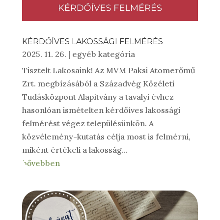
KÉRDŐÍVES LAKOSSÁGI FELMÉRÉS
2025. 11. 26.
|
egyéb kategória
Tisztelt Lakosaink! Az MVM Paksi Atomerőmű
Zrt. megbízásából a Századvég Közéleti
Tudásközpont Alapítvány a tavalyi évhez
hasonlóan ismételten kérdőíves lakossági
felmérést végez településünkön. A
közvélemény-kutatás célja most is felmérni,
miként értékeli a lakosság...
bővebben