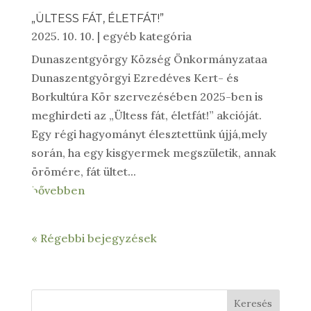
„ÜLTESS FÁT, ÉLETFÁT!”
2025. 10. 10.
|
egyéb kategória
Dunaszentgyörgy Község Önkormányzataa
Dunaszentgyörgyi Ezredéves Kert- és
Borkultúra Kör szervezésében 2025-ben is
meghirdeti az „Ültess fát, életfát!” akcióját.
Egy régi hagyományt élesztettünk újjá,mely
során, ha egy kisgyermek megszületik, annak
örömére, fát ültet...
bővebben
« Régebbi bejegyzések
Keresés