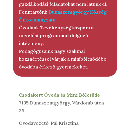
gazdálkodási feladatokat nem látunk el.
Fenntartónk
Dunaszentgyörgy Község
Önkormányzata
.
Óvodánk
Tevékenységközpontú
nevelési programmal
dolgozó
intézmény.
Pedagógusaink nagy szakmai
hozzáértéssel várják a minibölcsődébe,
óvodába érkező gyermekeket.
Csodakert Óvoda és Mini Bölcsőde
7135 Dunaszentgyörgy, Várdomb utca
26..
Óvodavezető: Pál Krisztina