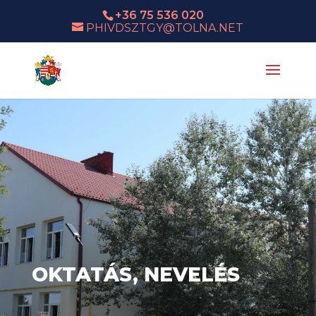
+36 75 536 020
PHIVDSZTGY@TOLNA.NET
OKTATÁS, NEVELÉS