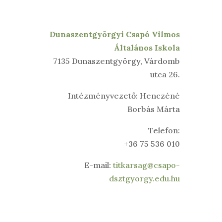
Dunaszentgyörgyi Csapó Vilmos
Általános Iskola
7135 Dunaszentgyörgy, Várdomb
utca 26.
Intézményvezető:
Henczéné
Borbás Márta
Telefon:
+36 75 536 010
E-mail:
titkarsag@csapo-
dsztgyorgy.edu.hu