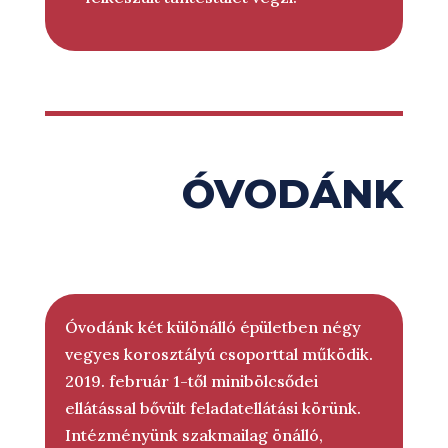
ÓVODÁNK
Óvodánk két különálló épületben négy
vegyes korosztályú csoporttal működik.
2019. február 1-től minibölcsődei
ellátással bővült feladatellátási körünk.
Intézményünk szakmailag önálló,