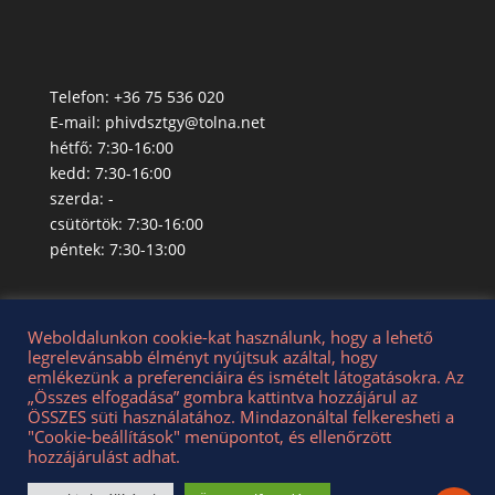
Telefon: +36 75 536 020
E-mail:
phivdsztgy@tolna.net
hétfő: 7:30-16:00
kedd: 7:30-16:00
szerda: -
csütörtök: 7:30-16:00
péntek: 7:30-13:00
Weboldalunkon cookie-kat használunk, hogy a lehető
legrelevánsabb élményt nyújtsuk azáltal, hogy
emlékezünk a preferenciáira és ismételt látogatásokra. Az
Adatkezelési Tájékoztató
„Összes elfogadása” gombra kattintva hozzájárul az
Roma Nemz. Önk. Adatkezelési Tájékoztató
ÖSSZES süti használatához. Mindazonáltal felkeresheti a
Impresszum
"Cookie-beállítások" menüpontot, és ellenőrzött
hozzájárulást adhat.
Dunaszentgyörgy község hivatalos oldala - az oldal