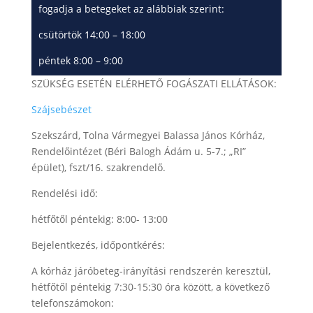
fogadja a betegeket az alábbiak szerint:
csütörtök 14:00 – 18:00
péntek 8:00 – 9:00
SZÜKSÉG ESETÉN ELÉRHETŐ FOGÁSZATI ELLÁTÁSOK:
Szájsebészet
Szekszárd, Tolna Vármegyei Balassa János Kórház,
Rendelőintézet (Béri Balogh Ádám u. 5-7.; „RI”
épület), fszt/16. szakrendelő.
Rendelési idő:
hétfőtől péntekig: 8:00- 13:00
Bejelentkezés, időpontkérés:
A kórház járóbeteg-irányítási rendszerén keresztül,
hétfőtől péntekig 7:30-15:30 óra között, a következő
telefonszámokon: