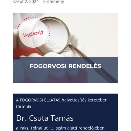
szept 2, 2024
|
közlemény
A FOGORVOSI ELLÁTÁS helyettesítés keretében
történik.
Dr. Csuta Tamás
a Paks, Tolnai út 13. szám alatti rendelőjében