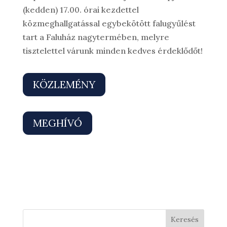
(kedden) 17.00. órai kezdettel
közmeghallgatással egybekötött falugyűlést
tart a Faluház nagytermében, melyre
tisztelettel várunk minden kedves érdeklődőt!
KÖZLEMÉNY
MEGHÍVÓ
Keresés