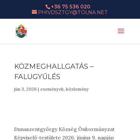
+36 75 536 020
PHIVDSZTGY@TOLNA.NET
KÖZMEGHALLGATÁS –
FALUGYŰLÉS
jún 3, 2026
|
események
,
közlemény
Dunaszentgyörgy Község Önkormányzat
Képviselő-testülete 2026. június 9. napján