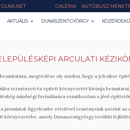
TOLNA.NET
GALÉRIA
AUTÓBUSZ MENET
AKTUÁLIS
DUNASZENTGYÖRGY
KÖZÉRDEKŰ
LEPÜLÉSKÉPI ARCULATI KÉZIKÖ
k bemutatása, megvédése oly módon, hogy a jelenkor építé
pülés természeti és épített környezetét kívánja bemutatni, f
léskép minőségi formálására vonatkozóan a jövő építtető
a javaslatok figyelembe vételével reményeink szerint az 
ített környezetébe, amely Dunaszentgyörgy további fejlőd