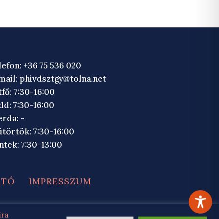
lefon: +36 75 536 020
mail:
phivdsztgy@tolna.net
tfő: 7:30-16:00
dd: 7:30-16:00
erda: -
ütörtök: 7:30-16:00
ntek: 7:30-13:00
ATÓ
IMPRESSZUM
TILOS!
WEB
2026.
ira