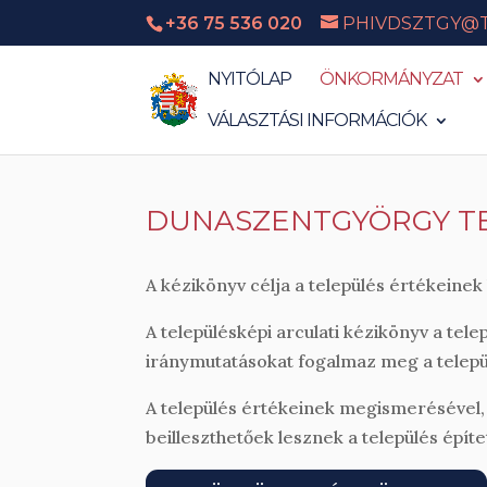
+36 75 536 020
PHIVDSZTGY@
NYITÓLAP
ÖNKORMÁNYZAT
VÁLASZTÁSI INFORMÁCIÓK
DUNASZENTGYÖRGY TE
A kézikönyv célja a település értékeine
A településképi arculati kézikönyv a tele
iránymutatásokat fogalmaz meg a telepü
A település értékeinek megismerésével, 
beilleszthetőek lesznek a település ép