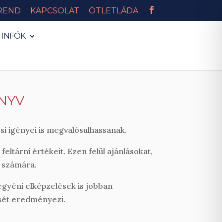
REND
KAPCSOLAT
ÖTLETLÁDA

 INFÓK
NYV
si igényei is megvalósulhassanak.
eltárni értékeit. Ezen felül ajánlásokat,
i számára.
egyéni elképzelések is jobban
ését eredményezi.