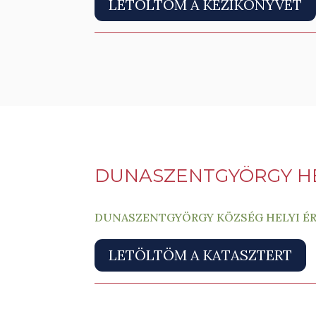
LETÖLTÖM A KÉZIKÖNYVET
DUNASZENTGYÖRGY HE
DUNASZENTGYÖRGY KÖZSÉG HELYI ÉR
LETÖLTÖM A KATASZTERT