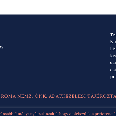
Te
E-
oz
hé
ke
sz
cs
pé
ROMA NEMZ. ÖNK. ADATKEZELÉSI TÁJÉKOZT
LOS OLDALA - AZ OLDAL TARTALMÁNAK MÁSOLÁSA 
ánsabb élményt nyújtsuk azáltal, hogy emlékezünk a preferenciá