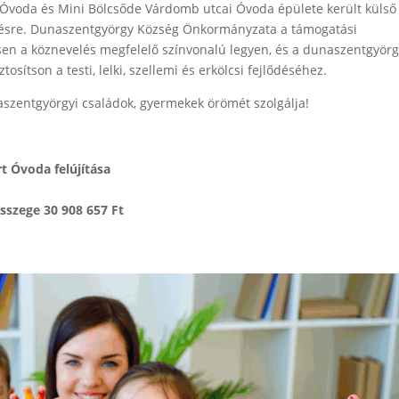
 Óvoda és Mini Bölcsőde Várdomb utcai Óvoda épülete került külső
sítésre. Dunaszentgyörgy Község Önkormányzata a támogatási
lésen a köznevelés megfelelő színvonalú legyen, és a dunaszentgyörg
sítson a testi, lelki, szellemi és erkölcsi fejlődéséhez.
aszentgyörgyi családok, gyermekek örömét szolgálja!
t Óvoda felújítása
sszege 30 908 657 Ft