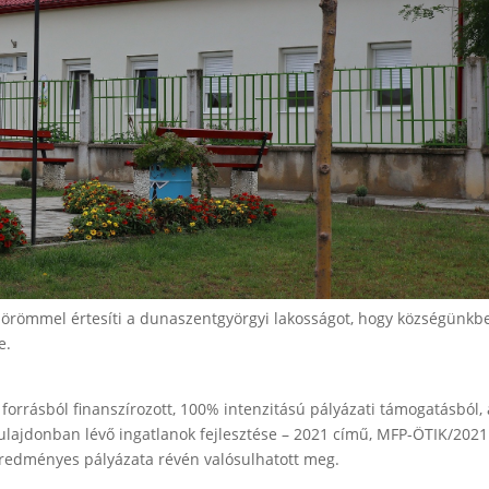
örömmel értesíti a dunaszentgyörgyi lakosságot, hogy községünkb
e.
forrásból finanszírozott, 100% intenzitású pályázati támogatásból,
lajdonban lévő ingatlanok fejlesztése – 2021 című, MFP-ÖTIK/2021
eredményes pályázata révén valósulhatott meg.