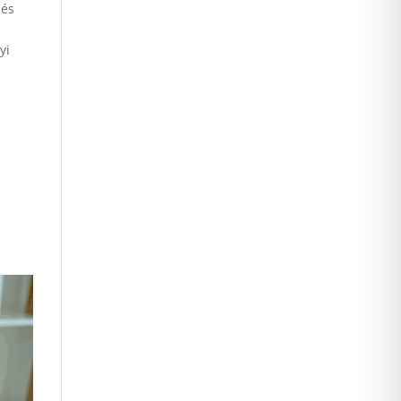
 és
yi