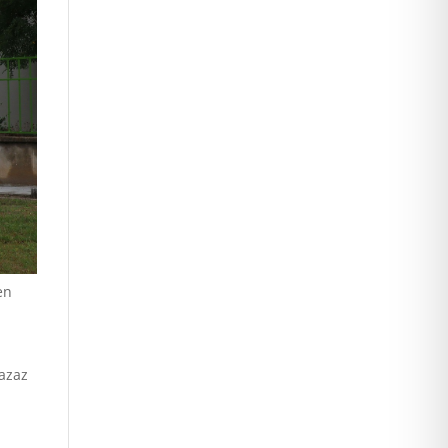
en
 azaz