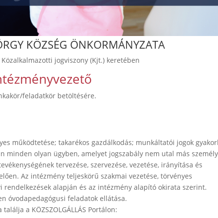
ÖRGY KÖZSÉG ÖNKORMÁNYZATA
 Közalkalmazotti jogviszony (Kjt.) keretében
ntézményvezető
kakör/feladatkör betöltésére.
yes működtetése; takarékos gazdálkodás; munkáltatói jogok gyakor
n minden olyan ügyben, amelyet jogszabály nem utal más személy
tevékenységének tervezése, szervezése, vezetése, irányítása és
elően. Az intézmény teljeskörű szakmai vezetése, törvényes
 rendelkezések alapján és az intézmény alapító okirata szerint.
en óvodapedagógusi feladatok ellátása.
va találja a KÖZSZOLGÁLLÁS Portálon: