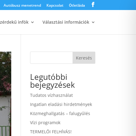

Autóbusz menetrend
Kapcsolat
Ötletláda
zérdekű infók
Választási információk
Keresés
Legutóbbi
bejegyzések
Tudatos vízhasználat
Ingatlan eladási hirdetmények
Közmeghallgatás – falugyűlés
Vízi programok
TERMELŐI FELHÍVÁS!