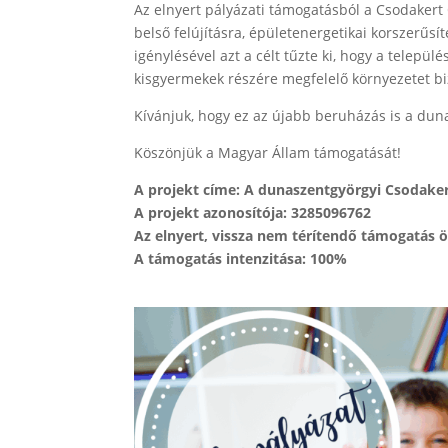
Az elnyert pályázati támogatásból a Csodakert
belső felújításra, épületenergetikai korszerű
igénylésével azt a célt tűzte ki, hogy a telepü
kisgyermekek részére megfelelő környezetet bizto
Kívánjuk, hogy ez az újabb beruházás is a dun
Köszönjük a Magyar Állam támogatását!
A projekt címe: A dunaszentgyörgyi Csodaker
A projekt azonosítója: 3285096762
Az elnyert, vissza nem térítendő támogatás ö
A támogatás intenzitása: 100%