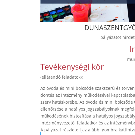
DUNASZENTGY
pályázatot hirdet
I
mun
Tevékenységi kör
(ellátandó feladatok):
Az óvoda és mini bölcsőde szakszerű és törvén
döntés az intézmény működésével kapcsolatba
szerv hatáskörébe. Az óvoda és mini bölcsőde 
ellenőrzése a hatályos jogszabályoknak megfel
működésének biztosítása a hatályos jogszabályi
Intézményvezetői feladatkör és az intézményb
A pályázat részleteit az alábbi gombra kattint