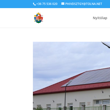
+36 75 536 020
PHIVDSZTGY@TOLNA.NET
Nyitólap