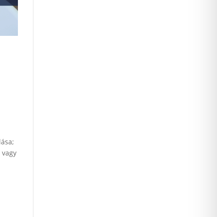
lása;
 vagy