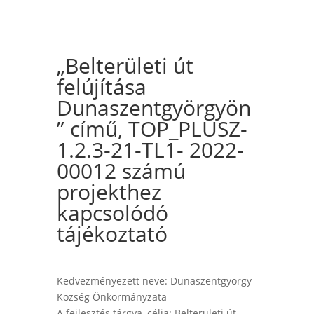
„Belterületi út
felújítása
Dunaszentgyörgyön
” című, TOP_PLUSZ-
1.2.3-21-TL1- 2022-
00012 számú
projekthez
kapcsolódó
tájékoztató
Kedvezményezett neve: Dunaszentgyörgy
Község Önkormányzata
A fejlesztés tárgya, célja: Belterületi út