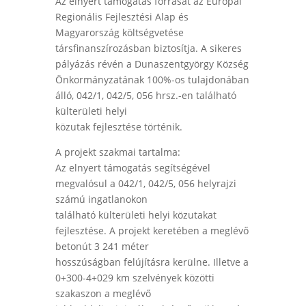
Az elnyert támogatás forrását az Európai
Regionális Fejlesztési Alap és
Magyarország költségvetése
társfinanszírozásban biztosítja. A sikeres
pályázás révén a Dunaszentgyörgy Község
Önkormányzatának 100%-os tulajdonában
álló, 042/1, 042/5, 056 hrsz.-en található
külterületi helyi
közutak fejlesztése történik.
A projekt szakmai tartalma:
Az elnyert támogatás segítségével
megvalósul a 042/1, 042/5, 056 helyrajzi
számú ingatlanokon
található külterületi helyi közutakat
fejlesztése. A projekt keretében a meglévő
betonút 3 241 méter
hosszúságban felújításra kerülne. Illetve a
0+300-4+029 km szelvények közötti
szakaszon a meglévő