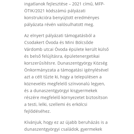
ingatlanok fejlesztése – 2021 című, MFP-
ÖTIK/2021 kódszámú pályázati
konstrukcióra benyújtott eredményes
pályázata révén valósulhatott meg.
Az elnyert pályázati támogatásból a
Csodakert Óvoda és Mini Bölcsőde
Várdomb utcai Óvoda épülete került külső
és belső felújításra, épületenergetikai
korszerűsítésre. Dunaszentgyörgy Község
Önkormányzata a támogatási igénylésével
azt a célt tűzte ki, hogy a településen a
köznevelés megfelelő színvonalú legyen,
és a dunaszentgyörgyi kisgyermekek
részére megfelelő környezetet biztosítson
a testi, lelki, szellemi és erkölcsi
fejlődéséhez.
Kívánjuk, hogy ez az újabb beruházás is a
dunaszentgyörgyi családok, gyermekek