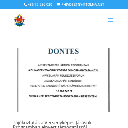
+36 75 536 020
PHIVDSZTGY@TOLNA.NET
Tájékoztatás a Versenyképes Járások
Programban elnyert támogatásról