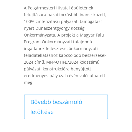
A Polgármesteri Hivatal épületének
felújítására hazai forrásból finanszírozott,
100% cintenzitású pályázati támogatást
nyert Dunaszentgyörgy Község
Önkormányzata. A projekt a Magyar Falu
Program Önkormányzati tulajdonú
ingatlanok fejlesztése, önkormányzati
feladatellátáshoz kapcsolódó beszerzések-
2024 című, MFP-ÖTIFB/2024 kódszámú
pályázati konstrukcióra benyújtott
eredményes pályázat révén valósulhatott
meg.
Bővebb beszámoló
letöltése