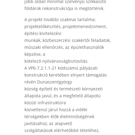
jobb oldali minimál szelvényű szikkasztó
földárok rekonstrukciója is megtörténik.
A projekt további szakmai tartalma:
projektelőkészítés, projektmenedzsment,
építési-kivitelezési
munkák, közbeszerzési szakértői feladatok,
műszaki ellenőrzés, az épülethasználók
képzése, a
kötelező nyilvánosságbiztosítás.
A VP6-7.2.1.1-21 kódszámú pályázati
konstrukció keretében elnyert támogatás
révén Dunaszentgyörgy
község épített és természeti környezeti
állapota javul, és a megfelelő állapotú
közúti infrastruktúra
közvetlenül járul hozzá a vidéki
térségekben élők életminőségének
javításához, az alapvető
szolgáltatások elérhetőbbé tételéhez,