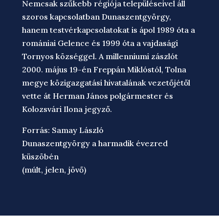
Nemcsak szűkebb régiója településeivel áll
szoros kapcsolatban Dunaszentgyörgy,
hanem testvérkapcsolatokat is ápol 1989 óta a
romániai Gelence és 1999 óta a vajdasági
Tornyos községgel. A millenniumi zászlót
2000. május 19-én Freppán Miklóstól, Tolna
megye közigazgatási hivatalának vezetőjétől
vette át Herman János polgármester és
Kolozsvári Ilona jegyző.
Forrás: Samay László
Dunaszentgyörgy a harmadik évezred
küszöbén
(múlt, jelen, jövő)