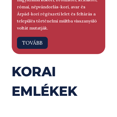
római, népvándorlás-kori, avar és
Árpád-kori régészeti lelet és feltárás a
település történelmi múltba visszanyúló
voltát mutatják.
TOVÁBB
KORAI
EMLÉKEK