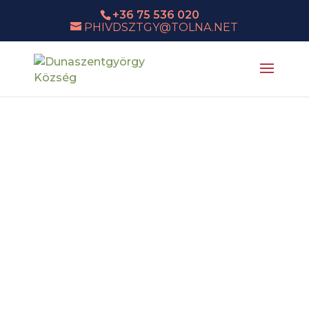
+36 75 536 020
PHIVDSZTGY@TOLNA.NET
DUNASZENTGYÖRGY