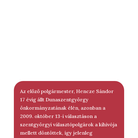
NAPJAINKBA
N
Az előző polgármester, Hencze Sándor
17 évig állt Dunaszentgyörgy
önkormányzatának élén, azonban a
2009. október 13-i választáson a
szentgyörgyi választópolgárok a kihívója
mellett döntöttek, így jelenleg