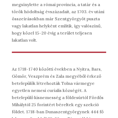
megsínylette a római provincia, a tatár és a
török hódoltság évszázadait, az 1703. év utáni
összeírásokban már Szentgyörgyöt puszta
vagy lakatlan helyként említik, így valószínű,
hogy közel 15-20 évig a terület teljesen
lakatlan volt.
Az 1718-1740 közötti években a Nyitra, Bars,
Gömör, Veszprém és Zala megyéből érkező
betelepülők létrehozták Tolna vármegye
egyetlen nemesi curialis községét. A
betelepülő kisnemesség a földesúrtól Fördős
Mihálytól 25 forintért béreltek egy szekció
földet. 1718-ban Dunaszentgyörgynek 444 fő