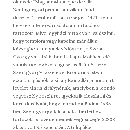
oklevele “Magnamviam, que de villa
Zenthgurg od predictam villam Faad
duceret”-ként említi a községet. 1471-ben a
helység a fejérvári káptalan birtokához
tartozott. Mivel egyházi birtok volt, valószínű,
hogy templom vagy kápolna már állt a
községben, melynek védőszentje Szent
György volt. 1526-ban II. Lajos Mohács felé
vonulva seregével augusztus 6-án érkezett
Szentgyörgy közelébe. Brodarics István
szerémi püspök, a király kancellárja innen írt
levelet Mária királynénak, amelyben a leendő
végveszély részhírét igyekszik eloszlatni és
kéri a királynőt, hogy maradjon Budán. 1565-
ben Szentgyörgy falu a paksi bérlethez
tartozott, s jövedelmeinek végösszege 32833
akcse volt 95 kapu után. A település