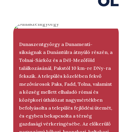
ŐL
Dunaszentgyörgy a Dunamenti-
síkságnak a Dunántúlra átnyúló részén, a
Tolnai-Sárköz és a Dél-Mezőföld
találkozásánál, Pakstól 10 km-re DNy-ra
fekszik. A település közelében fekvő
mezővárosok Paks, Fadd, Tolna, valamint
a község mellett elhaladó római és
középkori úthálózat nagymértékben
befolyásolta a település fejlődési ütemét,
és egyben bekapcsolta a térség
gazdasági vérkeringésébe. Az előkerülő
nagyszámú kőkori, bronzkori, keltakori,