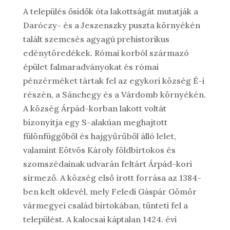
A település ősidők óta lakottságát mutatják a
Daróczy- és a Jeszenszky puszta környékén
talált szemcsés agyagú prehistorikus
edénytöredékek. Római korból származó
épület falmaradványokat és római
pénzérméket tártak fel az egykori község É-i
részén, a Sánchegy és a Várdomb környékén.
A község Árpád-korban lakott voltát
bizonyítja egy S-alakúan meghajtott
fülönfüggőből és hajgyűrűből álló lelet,
valamint Eötvös Károly földbirtokos és
szomszédainak udvarán feltárt Árpád-kori
sírmező. A község első írott forrása az 1384-
ben kelt oklevél, mely Feledi Gáspár Gömör
vármegyei család birtokában, tünteti fel a
települést. A kalocsai káptalan 1424. évi