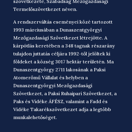
szövetkezete, Szabadság Mezőgazdasági
Termelőszövetkezet néven.
A rendszerváltás eseményei közé tartozott
1993 márciusában a Dunaszentgyörgyi
Mezőgazdasági Szövetkezet létrejötte. A
kárpótlás keretében a 348 tagnak részarány
tulajdon juttatás céljára 1992-től jelöltek ki
földeket a község 3017 hektár területén. Ma
Dunaszentgyörgy 2711 lakosának a Paksi
Atomerőmű Vállalat és helyben a
Dunaszentgyörgyi Mezőgazdasági
Szövetkezet, a Paksi Ruhaipari Szövetkezet, a
Paks és Vidéke ÁFÉSZ, valamint a Fadd és
Vidéke Takarékszövetkezet adja a legtöbb
munkalehetőséget.