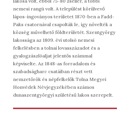
lakosa volt, ebből 75-80 zsellér, a többi
nemesi rangú volt. A települést körülvevő
lápos-ingoványos területet 1870-ben a Fadd-
Paks csatornával csapolták le, így növelték a
község művelhető földterületét. Szentgyörgy
lakossága az 1809. évi utolsó nemesi
felkelésben a tolnai lovasszázadot és a
gyalogzászlóaljat jelentős számmal
képviselte. Az 1848-as forradalom és
szabadságharc csatáiban részt vett
nemzetőrök és népfelkelők Tolna Megyei
Honvédek Névjegyzékében számos
dunaszentgyörgyi születésű lakos szerepelt.