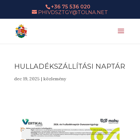
+36 75 536 020
PHIVDSZTGY@TOLNA.NET
HULLADÉKSZÁLLÍTÁSI NAPTÁR
dec 19, 2025
|
közlemény