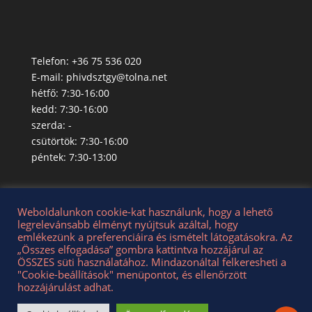
Telefon: +36 75 536 020
E-mail:
phivdsztgy@tolna.net
hétfő: 7:30-16:00
kedd: 7:30-16:00
szerda: -
csütörtök: 7:30-16:00
péntek: 7:30-13:00
Weboldalunkon cookie-kat használunk, hogy a lehető
legrelevánsabb élményt nyújtsuk azáltal, hogy
emlékezünk a preferenciáira és ismételt látogatásokra. Az
Adatkezelési Tájékoztató
„Összes elfogadása” gombra kattintva hozzájárul az
Roma Nemz. Önk. Adatkezelési Tájékoztató
ÖSSZES süti használatához. Mindazonáltal felkeresheti a
Impresszum
"Cookie-beállítások" menüpontot, és ellenőrzött
hozzájárulást adhat.
Dunaszentgyörgy község hivatalos oldala - az oldal