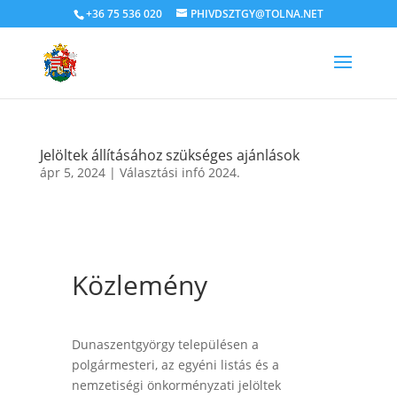
+36 75 536 020
PHIVDSZTGY@TOLNA.NET
Jelöltek állításához szükséges ajánlások
ápr 5, 2024
|
Választási infó 2024.
Közlemény
Dunaszentgyörgy településen a
polgármesteri, az egyéni listás és a
nemzetiségi önkorményzati jelöltek