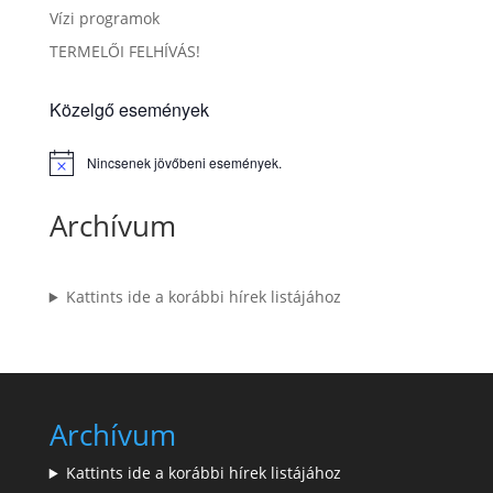
Vízi programok
TERMELŐI FELHÍVÁS!
Közelgő események
Nincsenek jövőbeni események.
Notice
Archívum
Kattints ide a korábbi hírek listájához
Archívum
Kattints ide a korábbi hírek listájához