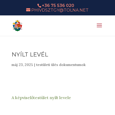
+36 75 536 020
PHIVDSZTGY@TOLNA.NET
NYÍLT LEVÉL
máj 23, 2025
|
testületi ülés dokumentumok
A képviselőtestület nyílt levele