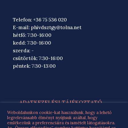
Telefon: +36 75 536 020
E-mail:
phivdsztgy@tolna.net
hétfő: 7:30-16:00
kedd: 7:30-16:00
szerda: -
csütörtök: 7:30-16:00
péntek: 7:30-13:00
ADATKEZELÉSI TÁJÉKOZTATÓ
ROMA NEMZ. ÖNK. ADATKEZELÉSI
Weboldalunkon cookie-kat használunk, hogy a lehető
legrelevánsabb élményt nyújtsuk azáltal, hogy
TÁJÉKOZTATÓ
emlékezünk a preferenciáira és ismételt látogatásokra.
IMPRESSZUM
Az „Összes elfogadása” gombra kattintva hozzájárul az