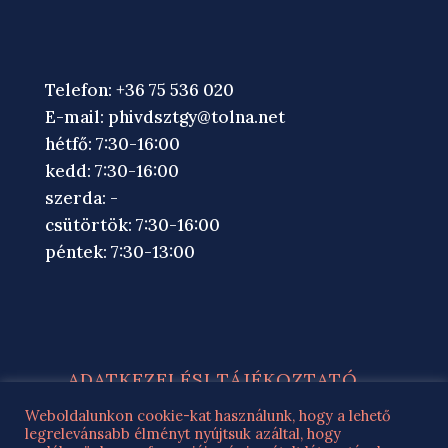
Telefon: +36 75 536 020
E-mail:
phivdsztgy@tolna.net
hétfő: 7:30-16:00
kedd: 7:30-16:00
szerda: -
csütörtök: 7:30-16:00
péntek: 7:30-13:00
ADATKEZELÉSI TÁJÉKOZTATÓ
ROMA NEMZ. ÖNK. ADATKEZELÉSI
Weboldalunkon cookie-kat használunk, hogy a lehető
legrelevánsabb élményt nyújtsuk azáltal, hogy
TÁJÉKOZTATÓ