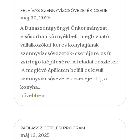
FELHÍVÁS SZENNYVÍZCSŐVEZETÉK-CSERE
máj 30, 2025
A Dunaszentgyörgyi Önkormányzat
elsősorban környékbeli, megbízható
vállalkozókat keres konyhájának
szennyvízcsővezeték-cseréjére és új
zsírfogó kiépítésére. A feladat részletei:
A meglévő épületen belüli és kívüli
szennyvízcsővezeték cseréje. Új, a
konyha...
bővebben
PADLÁSSZIGETELÉSI PROGRAM
máj 13, 2025