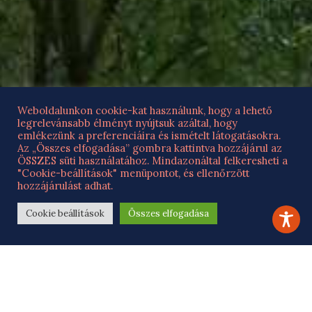
Weboldalunkon cookie-kat használunk, hogy a lehető
legrelevánsabb élményt nyújtsuk azáltal, hogy
emlékezünk a preferenciáira és ismételt látogatásokra.
Az „Összes elfogadása” gombra kattintva hozzájárul az
ÖSSZES süti használatához. Mindazonáltal felkeresheti a
"Cookie-beállítások" menüpontot, és ellenőrzött
hozzájárulást adhat.
Cookie beállítások
Összes elfogadása