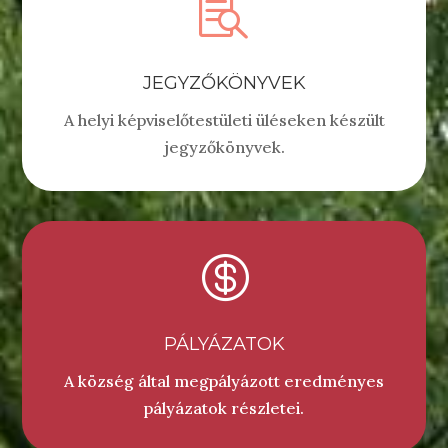

JEGYZŐKÖNYVEK
A helyi képviselőtestületi üléseken készült
jegyzőkönyvek.

PÁLYÁZATOK
A község által megpályázott eredményes
pályázatok részletei.